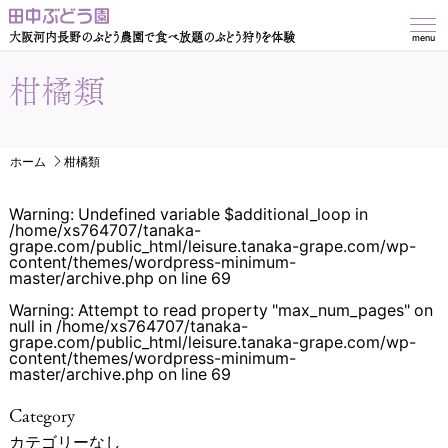
大阪河内長野のぶどう農園で食べ放題のぶどう狩りを体験
menu
柑橘類
ホーム
柑橘類
Warning
: Undefined variable $additional_loop in
/home/xs764707/tanaka-
grape.com/public_html/leisure.tanaka-grape.com/wp-
content/themes/wordpress-minimum-
master/archive.php
on line
69
Warning
: Attempt to read property "max_num_pages" on
null in
/home/xs764707/tanaka-
grape.com/public_html/leisure.tanaka-grape.com/wp-
content/themes/wordpress-minimum-
master/archive.php
on line
69
Category
カテゴリーなし