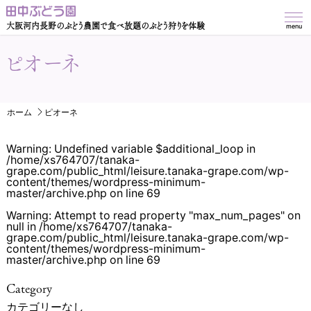
大阪河内長野のぶどう農園で食べ放題のぶどう狩りを体験
menu
ピオーネ
ホーム
ピオーネ
Warning
: Undefined variable $additional_loop in
/home/xs764707/tanaka-
grape.com/public_html/leisure.tanaka-grape.com/wp-
content/themes/wordpress-minimum-
master/archive.php
on line
69
Warning
: Attempt to read property "max_num_pages" on
null in
/home/xs764707/tanaka-
grape.com/public_html/leisure.tanaka-grape.com/wp-
content/themes/wordpress-minimum-
master/archive.php
on line
69
Category
カテゴリーなし