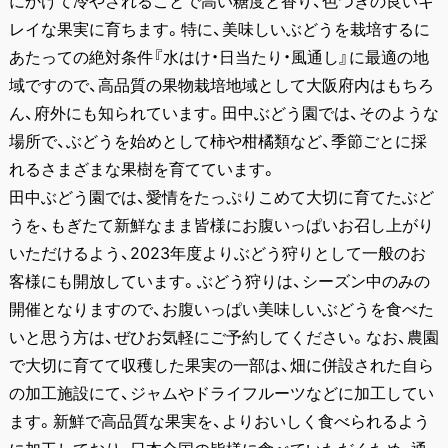
にかけて冷やされることで高い糖度と香り、色つきの良いキ
レイな果実に育ちます。特に、美味しいぶどうを栽培するに
あたっての絶対条件『水はけ・日当たり・風通し』に最適の地
域ですので、高品質の果物栽培地域として大阪府内はもちろ
ん、府外にも知られています。田中ぶどう園では、そのような
場所で、ぶどうを始めとして柿や柑橘類など、季節ごとに採
れるさまざまな果樹を育てています。
田中ぶどう園では、愛情をたっぷりこめて大切に育てたぶど
うを、もぎたて新鮮なまま皆様にお腹いっぱいお召し上がり
いただけるよう、2023年度よりぶどう狩りとして一般のお
客様にも開放しています。ぶどう狩りは、シーズン中のみの
開催となりますので、お腹いっぱい美味しいぶどうを食べた
いと思う方は、ぜひお気軽にご予約してください。なお、農園
で大切に育てて収穫した果実の一部は、畑に併設された自ら
の加工施設にて、ジャムやドライフルーツなどに加工してい
ます。新鮮で高品質な果実を、よりおいしく食べられるよう