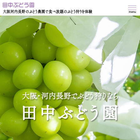
大阪河内長野のぶどう農園で食べ放題のぶどう狩りを体験
menu
大阪・河内長野でぶどう狩りなら
田中ぶどう園